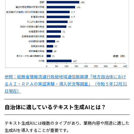
参照：総務省情報流通⾏政局地域通信振興課「地⽅⾃治体におけ
るＡＩ・ＲＰＡの実証実験・導⼊状況等調査」（令和５年12⽉31
⽇現在）
自治体に適しているテキスト生成AIとは？
テキスト生成AIには複数のタイプがあり、業務内容や用途に適した
生成AIを導入することが重要です。