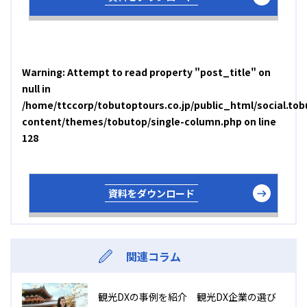
Warning
: Attempt to read property "post_title" on
null in
/home/ttccorp/tobutoptours.co.jp/public_html/social.tob
content/themes/tobutop/single-column.php
on line
128
資料をダウンロード
関連コラム
観光DXの事例を紹介 観光DX企業の選び