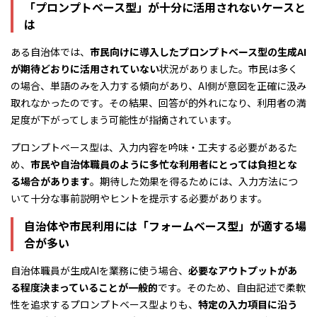
「プロンプトベース型」が十分に活用されないケースと
は
ある自治体では、
市民向けに導入したプロンプトベース型の生成AI
が期待どおりに活用されていない
状況がありました。市民は多く
の場合、単語のみを入力する傾向があり、AI側が意図を正確に汲み
取れなかったのです。その結果、回答が的外れになり、利用者の満
足度が下がってしまう可能性が指摘されています。
プロンプトベース型は、入力内容を吟味・工夫する必要があるた
め、
市民や自治体職員のように多忙な利用者にとっては負担とな
る場合があります
。期待した効果を得るためには、入力方法につ
いて十分な事前説明やヒントを提示する必要があります。
自治体や市民利用には「フォームベース型」が適する場
合が多い
自治体職員が生成AIを業務に使う場合、
必要なアウトプットがあ
る程度決まっていることが一般的
です。そのため、自由記述で柔軟
性を追求するプロンプトベース型よりも、
特定の入力項目に沿う